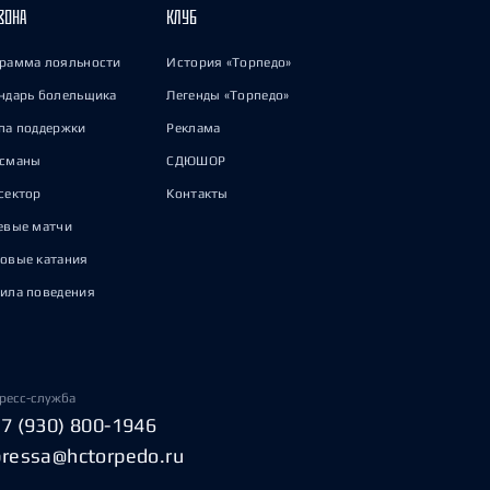
ЗОНА
КЛУБ
рамма лояльности
История «Торпедо»
ндарь болельщика
Легенды «Торпедо»
па поддержки
Реклама
исманы
СДЮШОР
сектор
Контакты
евые матчи
овые катания
ила поведения
ресс-служба
+7 (930) 800-1946
pressa@hctorpedo.ru