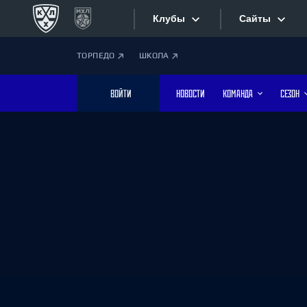
Клубы
Сайты
ТОРПЕДО
ШКОЛА
Конференция «Запад»
Сайты
ВОЙТИ
НОВОСТИ
КОМАНДА
СЕЗОН
Дивизион Боброва
Лада
Видеотран
СКА
Хайлайты
Спартак
Торпедо
Текстовые
ХК Сочи
Интернет-
Дивизион Тарасова
Фотобанк
Динамо Мн
Динамо М
Приложе