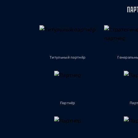
Локомотив
ПАР
Северсталь
ЦСКА
Шанхайские Драконы
Титульный партнёр
Генеральн
Партнёр
Пар