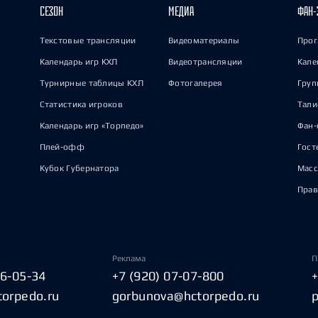
СЕЗОН
МЕДИА
ФАН-
Текстовые трансляции
Видеоматериалы
Прог
Календарь игр КХЛ
Видеотрансляции
Кале
Турнирные таблицы КХЛ
Фотогалерея
Груп
Статистика игроков
Тал
Календарь игр «Торпедо»
Фан-
Плей-офф
Гост
Кубок Губернатора
Масс
Прав
Реклама
П
06-05-34
+7 (920) 07-07-800
torpedo.ru
gorbunova@hctorpedo.ru