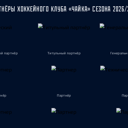
Амур
ТНЁРЫ ХОККЕЙНОГО КЛУБА «ЧАЙКА» СЕЗОНА 2026/
Барыс
Салават Юлаев
Сибирь
ый партнёр
Титульный партнёр
Генеральн
тнёр
Партнёр
Пар