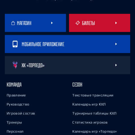
МАГАЗИН
БИЛЕТЫ
МОБИЛЬНОЕ ПРИЛОЖЕНИЕ
ХК «ТОРПЕДО»
КОМАНДА
СЕЗОН
Правление
Текстовые трансляции
Руководство
Календарь игр КХЛ
Игровой состав
Турнирные таблицы КХЛ
Тренеры
Статистика игроков
Персонал
Календарь игр «Торпедо»