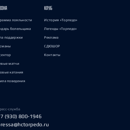
ЗОНА
КЛУБ
рамма лояльности
История «Торпедо»
ндарь болельщика
Легенды «Торпедо»
па поддержки
Реклама
исманы
СДЮШОР
сектор
Контакты
евые матчи
овые катания
ила поведения
ресс-служба
+7 (930) 800-1946
pressa@hctorpedo.ru