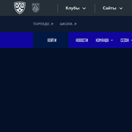
Клубы
Сайты
ТОРПЕДО
ШКОЛА
Конференция «Запад»
Сайты
ВОЙТИ
НОВОСТИ
КОМАНДА
СЕЗОН
Дивизион Боброва
Лада
Видеотран
СКА
Хайлайты
Спартак
Торпедо
Текстовые
ХК Сочи
Интернет-
Дивизион Тарасова
Фотобанк
Динамо Мн
Динамо М
Приложе