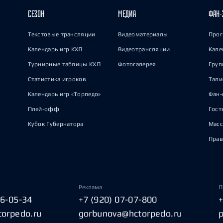
СЕЗОН
МЕДИА
ФАН-
Текстовые трансляции
Видеоматериалы
Прог
Календарь игр КХЛ
Видеотрансляции
Кале
Турнирные таблицы КХЛ
Фотогалерея
Груп
Статистика игроков
Тал
Календарь игр «Торпедо»
Фан-
Плей-офф
Гост
Кубок Губернатора
Масс
Прав
Реклама
П
06-05-34
+7 (920) 07-07-800
torpedo.ru
gorbunova@hctorpedo.ru