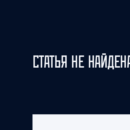
Локомотив
Северсталь
ЦСКА
Шанхайские Драконы
СТАТЬЯ НЕ НАЙДЕН