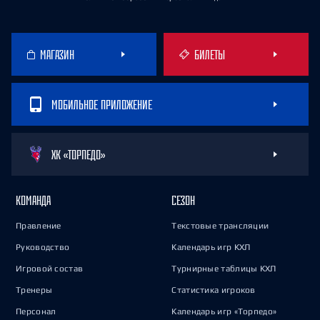
МАГАЗИН
БИЛЕТЫ
МОБИЛЬНОЕ ПРИЛОЖЕНИЕ
ХК «ТОРПЕДО»
КОМАНДА
СЕЗОН
Правление
Текстовые трансляции
Руководство
Календарь игр КХЛ
Игровой состав
Турнирные таблицы КХЛ
Тренеры
Статистика игроков
Персонал
Календарь игр «Торпедо»