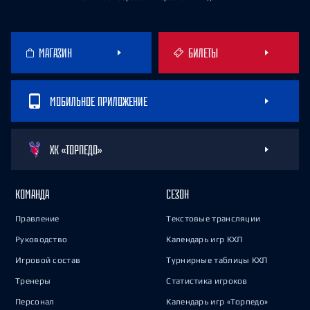
МАГАЗИН
БИЛЕТЫ
МОБИЛЬНОЕ ПРИЛОЖЕНИЕ
ХК «ТОРПЕДО»
КОМАНДА
СЕЗОН
Правление
Текстовые трансляции
Руководство
Календарь игр КХЛ
Игровой состав
Турнирные таблицы КХЛ
Тренеры
Статистика игроков
Персонал
Календарь игр «Торпедо»