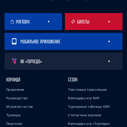
МАГАЗИН
БИЛЕТЫ
МОБИЛЬНОЕ ПРИЛОЖЕНИЕ
ХК «ТОРПЕДО»
КОМАНДА
СЕЗОН
Правление
Текстовые трансляции
Руководство
Календарь игр КХЛ
Игровой состав
Турнирные таблицы КХЛ
Тренеры
Статистика игроков
Персонал
Календарь игр «Торпедо»