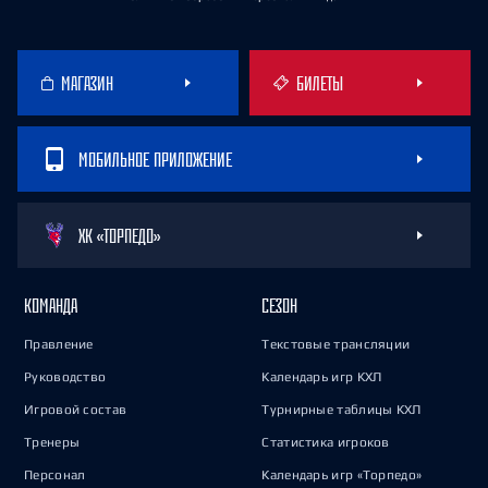
МАГАЗИН
БИЛЕТЫ
МОБИЛЬНОЕ ПРИЛОЖЕНИЕ
ХК «ТОРПЕДО»
КОМАНДА
СЕЗОН
Правление
Текстовые трансляции
Руководство
Календарь игр КХЛ
Игровой состав
Турнирные таблицы КХЛ
Тренеры
Статистика игроков
Персонал
Календарь игр «Торпедо»