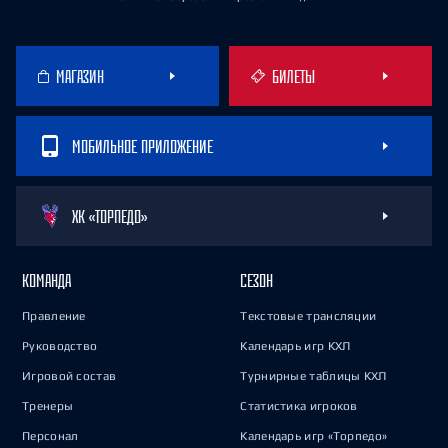
МАГАЗИН
БИЛЕТЫ
МОБИЛЬНОЕ ПРИЛОЖЕНИЕ
ХК «ТОРПЕДО»
КОМАНДА
СЕЗОН
Правление
Текстовые трансляции
Руководство
Календарь игр КХЛ
Игровой состав
Турнирные таблицы КХЛ
Тренеры
Статистика игроков
Персонал
Календарь игр «Торпедо»