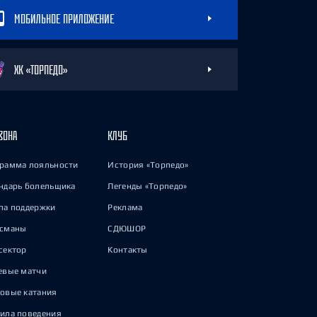
МОБИЛЬНОЕ ПРИЛОЖЕНИЕ
ХК «ТОРПЕДО»
ЗОНА
КЛУБ
рамма лояльности
История «Торпедо»
ндарь болельщика
Легенды «Торпедо»
па поддержки
Реклама
исманы
СДЮШОР
сектор
Контакты
евые матчи
овые катания
ила поведения