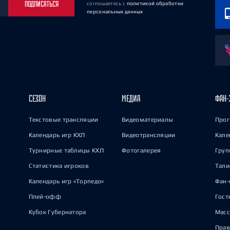
ПОДПИСАТЬСЯ
соглашаетесь
с
политикой обработки
персональных данных
СЕЗОН
МЕДИА
ФАН-
Текстовые трансляции
Видеоматериалы
Прог
Календарь игр КХЛ
Видеотрансляции
Кале
Турнирные таблицы КХЛ
Фотогалерея
Груп
Статистика игроков
Тал
Календарь игр «Торпедо»
Фан-
Плей-офф
Гост
Кубок Губернатора
Масс
Прав