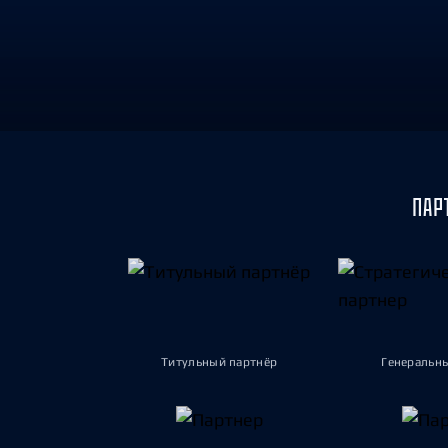
Локомотив
Северсталь
ЦСКА
Шанхайские Драконы
ПАР
Титульный партнёр
Генеральн