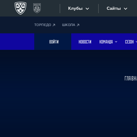
Клубы
Сайты
ТОРПЕДО
ШКОЛА
Конференция «Запад»
Сайты
ВОЙТИ
НОВОСТИ
КОМАНДА
СЕЗОН
Дивизион Боброва
Лада
Видеотран
СКА
Хайлайты
Спартак
ГЛАВН
Торпедо
Текстовые
ХК Сочи
Интернет-
Дивизион Тарасова
Фотобанк
Динамо Мн
Динамо М
Приложе