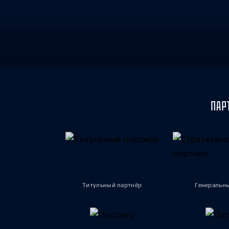
Локомотив
Северсталь
ЦСКА
Шанхайские Драконы
ПАР
Титульный партнёр
Генеральн