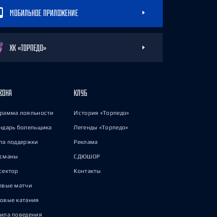
МОБИЛЬНОЕ ПРИЛОЖЕНИЕ
ХК «ТОРПЕДО»
ЗОНА
КЛУБ
рамма лояльности
История «Торпедо»
ндарь болельщика
Легенды «Торпедо»
па поддержки
Реклама
исманы
СДЮШОР
сектор
Контакты
евые матчи
овые катания
ила поведения