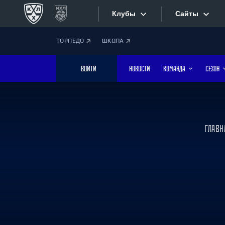
Клубы
Сайты
ТОРПЕДО
ШКОЛА
Конференция «Запад»
Сайты
ВОЙТИ
НОВОСТИ
КОМАНДА
СЕЗОН
Дивизион Боброва
Лада
Видеотран
СКА
Хайлайты
Спартак
ГЛАВН
Торпедо
Текстовые
ХК Сочи
Интернет-
Дивизион Тарасова
Фотобанк
Динамо Мн
Динамо М
Приложе