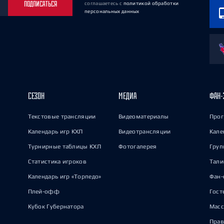
ПОДПИСАТЬСЯ
соглашаетесь
с
политикой обработки
персональных данных
СЕЗОН
МЕДИА
ФАН-
Текстовые трансляции
Видеоматериалы
Прог
Календарь игр КХЛ
Видеотрансляции
Кале
Турнирные таблицы КХЛ
Фотогалерея
Груп
Статистика игроков
Тал
Календарь игр «Торпедо»
Фан-
Плей-офф
Гост
Кубок Губернатора
Масс
Прав