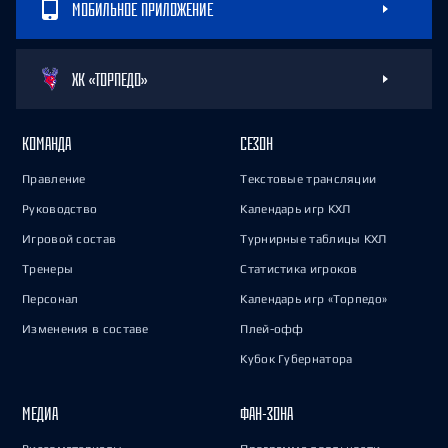
МОБИЛЬНОЕ ПРИЛОЖЕНИЕ
ХК «ТОРПЕДО»
КОМАНДА
СЕЗОН
Правление
Текстовые трансляции
Руководство
Календарь игр КХЛ
Игровой состав
Турнирные таблицы КХЛ
Тренеры
Статистика игроков
Персонал
Календарь игр «Торпедо»
Изменения в составе
Плей-офф
Кубок Губернатора
МЕДИА
ФАН-ЗОНА