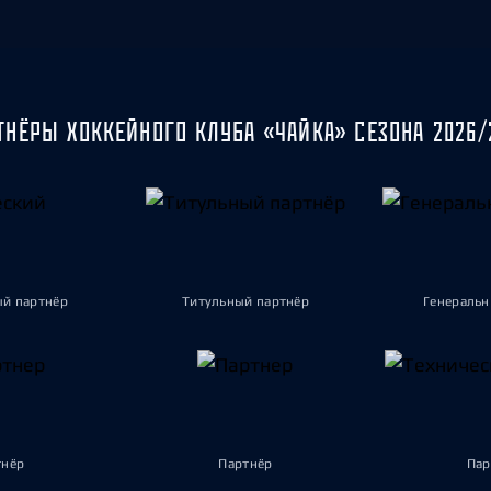
Амур
Барыс
Салават Юлаев
Сибирь
ТНЁРЫ ХОККЕЙНОГО КЛУБА «ЧАЙКА» СЕЗОНА 2026/
ый партнёр
Титульный партнёр
Генеральн
тнёр
Партнёр
Пар