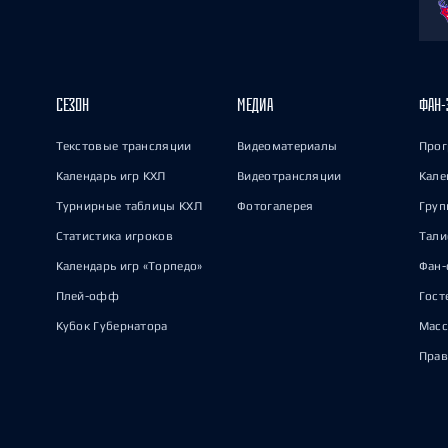
СЕЗОН
МЕДИА
ФАН-
Текстовые трансляции
Видеоматериалы
Прог
Календарь игр КХЛ
Видеотрансляции
Кале
Турнирные таблицы КХЛ
Фотогалерея
Груп
Статистика игроков
Тал
Календарь игр «Торпедо»
Фан-
Плей-офф
Гост
Кубок Губернатора
Масс
Прав