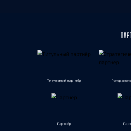
Локомотив
Северсталь
ЦСКА
Шанхайские Драконы
ПАР
Титульный партнёр
Генеральн
Партнёр
Пар