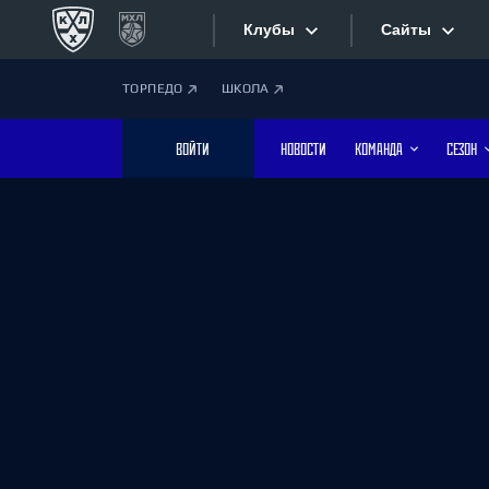
Клубы
Сайты
ТОРПЕДО
ШКОЛА
Конференция «Запад»
Сайты
ВОЙТИ
НОВОСТИ
КОМАНДА
СЕЗОН
Дивизион Боброва
Лада
Видеотран
СКА
Хайлайты
Спартак
Торпедо
Текстовые
ХК Сочи
Интернет-
Дивизион Тарасова
Фотобанк
Динамо Мн
Динамо М
Приложе