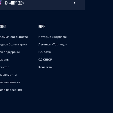
ХК «ТОРПЕДО»
ЗОНА
КЛУБ
рамма лояльности
История «Торпедо»
ндарь болельщика
Легенды «Торпедо»
па поддержки
Реклама
исманы
СДЮШОР
сектор
Контакты
евые матчи
овые катания
ила поведения