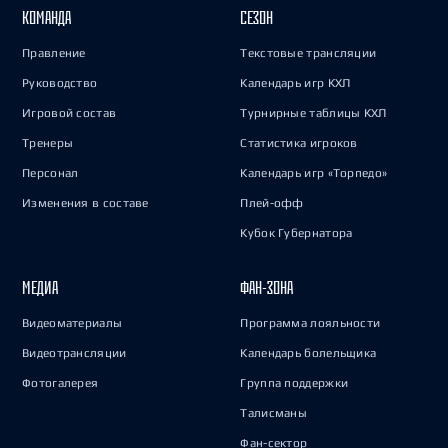
КОМАНДА
СЕЗОН
Правление
Текстовые трансляции
Руководство
Календарь игр КХЛ
Игровой состав
Турнирные таблицы КХЛ
Тренеры
Статистика игроков
Персонал
Календарь игр «Торпедо»
Изменения в составе
Плей-офф
Кубок Губернатора
МЕДИА
ФАН-ЗОНА
Видеоматериалы
Программа лояльности
Видеотрансляции
Календарь болельщика
Фотогалерея
Группа поддержки
Талисманы
Фан-сектор