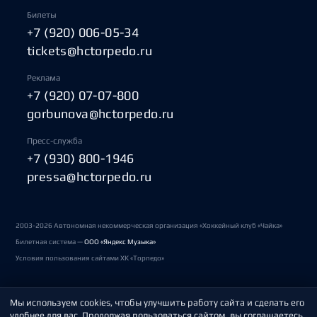
Билеты
+7 (920) 006-05-34
tickets@hctorpedo.ru
Реклама
+7 (920) 07-07-800
gorbunova@hctorpedo.ru
Пресс-служба
+7 (930) 800-1946
pressa@hctorpedo.ru
2003-2026 Автономная некоммерческая организация «Хоккейный клуб «Чайка»
Билетная система —
ООО «Яндекс Музыка»
Условия пользования сайтами ХК «Торпедо»
Мы используем cookies, чтобы улучшить работу сайта и сделать его
Политика обработки персональных данных
удобнее для вас. Продолжая пользоваться сайтом, вы соглашаетесь