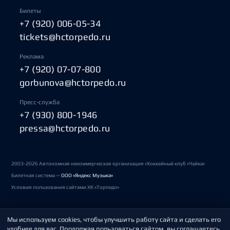
Билеты
+7 (920) 006-05-34
tickets@hctorpedo.ru
Реклама
+7 (920) 07-07-800
gorbunova@hctorpedo.ru
Пресс-служба
+7 (930) 800-1946
pressa@hctorpedo.ru
2003-2026 Автономная некоммерческая организация «Хоккейный клуб «Чайка»
Билетная система —
ООО «Яндекс Музыка»
Условия пользования сайтами ХК «Торпедо»
Мы используем cookies, чтобы улучшить работу сайта и сделать его
Политика обработки персональных данных
удобнее для вас. Продолжая пользоваться сайтом, вы соглашаетесь