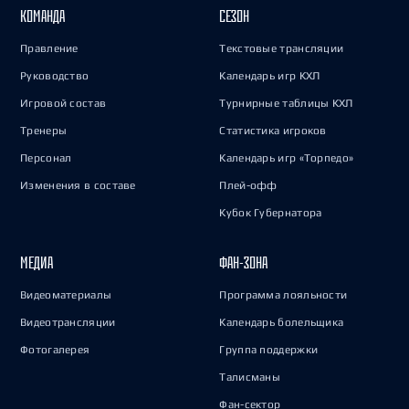
КОМАНДА
СЕЗОН
Правление
Текстовые трансляции
Руководство
Календарь игр КХЛ
Игровой состав
Турнирные таблицы КХЛ
Тренеры
Статистика игроков
Персонал
Календарь игр «Торпедо»
Изменения в составе
Плей-офф
Кубок Губернатора
МЕДИА
ФАН-ЗОНА
Видеоматериалы
Программа лояльности
Видеотрансляции
Календарь болельщика
Фотогалерея
Группа поддержки
Талисманы
Фан-сектор