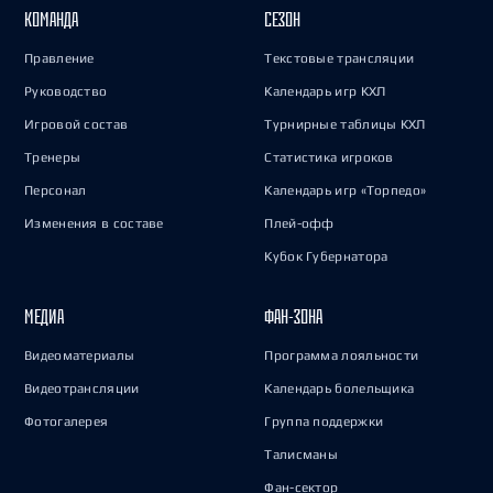
КОМАНДА
СЕЗОН
Правление
Текстовые трансляции
Руководство
Календарь игр КХЛ
Игровой состав
Турнирные таблицы КХЛ
Тренеры
Статистика игроков
Персонал
Календарь игр «Торпедо»
Изменения в составе
Плей-офф
Кубок Губернатора
МЕДИА
ФАН-ЗОНА
Видеоматериалы
Программа лояльности
Видеотрансляции
Календарь болельщика
Фотогалерея
Группа поддержки
Талисманы
Фан-сектор