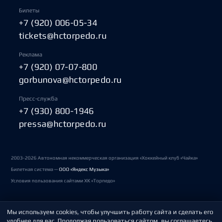
Билеты
+7 (920) 006-05-34
tickets@hctorpedo.ru
Реклама
+7 (920) 07-07-800
gorbunova@hctorpedo.ru
Пресс-служба
+7 (930) 800-1946
pressa@hctorpedo.ru
2003-2026 Автономная некоммерческая организация «Хоккейный клуб «Чайка»
Билетная система —
ООО «Яндекс Музыка»
Условия пользования сайтами ХК «Торпедо»
Мы используем cookies, чтобы улучшить работу сайта и сделать его
Политика обработки персональных данных
удобнее для вас. Продолжая пользоваться сайтом, вы соглашаетесь