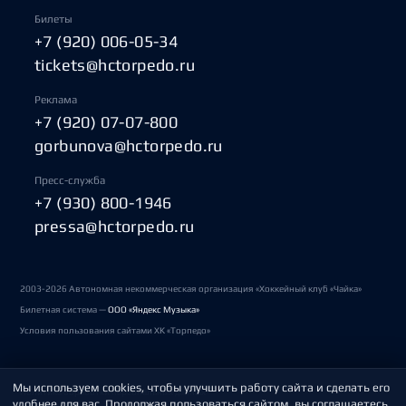
Билеты
+7 (920) 006-05-34
tickets@hctorpedo.ru
Реклама
+7 (920) 07-07-800
gorbunova@hctorpedo.ru
Пресс-служба
+7 (930) 800-1946
pressa@hctorpedo.ru
2003-2026 Автономная некоммерческая организация «Хоккейный клуб «Чайка»
Билетная система —
ООО «Яндекс Музыка»
Условия пользования сайтами ХК «Торпедо»
Мы используем cookies, чтобы улучшить работу сайта и сделать его
Политика обработки персональных данных
удобнее для вас. Продолжая пользоваться сайтом, вы соглашаетесь