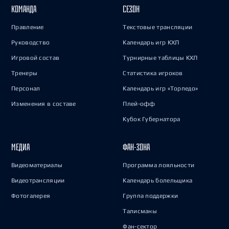
КОМАНДА
СЕЗОН
Правление
Текстовые трансляции
Руководство
Календарь игр КХЛ
Игровой состав
Турнирные таблицы КХЛ
Тренеры
Статистика игроков
Персонал
Календарь игр «Торпедо»
Изменения в составе
Плей-офф
Кубок Губернатора
МЕДИА
ФАН-ЗОНА
Видеоматериалы
Программа лояльности
Видеотрансляции
Календарь болельщика
Фотогалерея
Группа поддержки
Талисманы
Фан-сектор